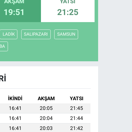
AKŞAM
YATSI
19:51
21:25
LADİK
SALIPAZARI
SAMSUN
BA
RI
İKINDI
AKŞAM
YATSI
16:41
20:05
21:45
16:41
20:04
21:44
16:41
20:03
21:42