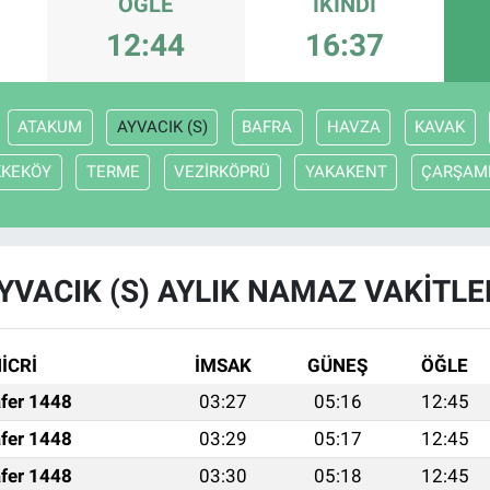
ÖĞLE
İKINDI
12:44
16:37
ATAKUM
AYVACIK (S)
BAFRA
HAVZA
KAVAK
KKEKÖY
TERME
VEZİRKÖPRÜ
YAKAKENT
ÇARŞAM
YVACIK (S) AYLIK NAMAZ VAKITLE
İCRİ
İMSAK
GÜNEŞ
ÖĞLE
fer 1448
03:27
05:16
12:45
fer 1448
03:29
05:17
12:45
fer 1448
03:30
05:18
12:45