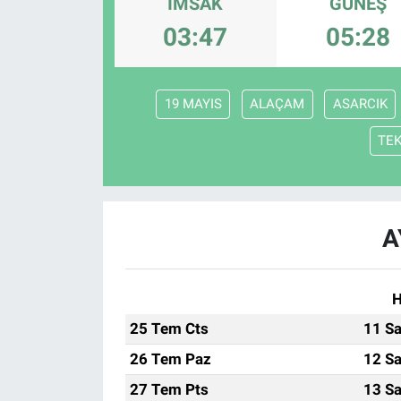
İMSAK
GÜNEŞ
03:47
05:28
KÜLTÜR-SANAT
Yerel Haber
19 MAYIS
ALAÇAM
ASARCIK
Politika
TE
SPOR
YAŞAM
A
RESMİ İLAN
H
25 Tem Cts
11 Sa
26 Tem Paz
12 Sa
27 Tem Pts
13 Sa