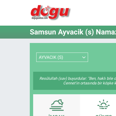
ERZINCAN
Samsun Ayvacik (s) Namaz 
GÜNDEM
ERZİNCAN FOTOĞRAFLARI
AYVACIK (S)
SAĞLIK
EĞİTİM
Resûlullah (sav) buyurdular: "Ben, haklı bil
Cennet'in ortasında bir köşke k
EKONOMİ
Bilim, teknoloji
GENEL