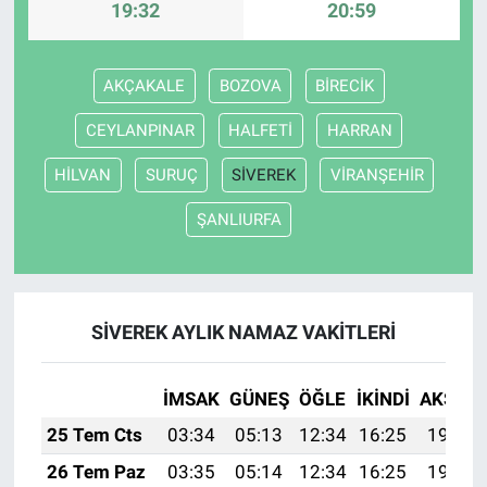
19:32
20:59
AKÇAKALE
BOZOVA
BİRECİK
CEYLANPINAR
HALFETİ
HARRAN
HİLVAN
SURUÇ
SİVEREK
VİRANŞEHİR
ŞANLIURFA
SİVEREK AYLIK NAMAZ VAKITLERI
İMSAK
GÜNEŞ
ÖĞLE
İKINDI
AKŞAM
25 Tem Cts
03:34
05:13
12:34
16:25
19:45
26 Tem Paz
03:35
05:14
12:34
16:25
19:45