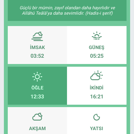
Güçlü bir mümin, zayıf olandan daha hayırlıdır ve
KÜLTÜR-SANAT
Allâhü Teâlâ'ya daha sevimlidir. (Hadis-i şerif)
Yerel Haber
Politika
İMSAK
GÜNEŞ
03:52
05:25
SPOR
YAŞAM
RESMİ İLAN
ÖĞLE
İKINDI
12:33
16:21
AKŞAM
YATSI