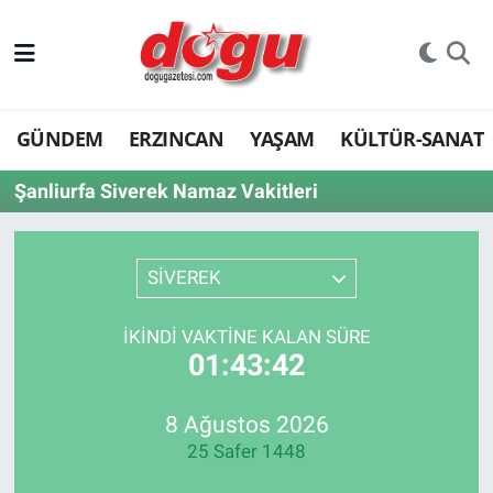
ERZINCAN
GÜNDEM
ERZINCAN
YAŞAM
KÜLTÜR-SANAT
GÜNDEM
Şanliurfa Siverek Namaz Vakitleri
ERZİNCAN FOTOĞRAFLARI
SAĞLIK
SİVEREK
EĞİTİM
İKINDI VAKTINE KALAN SÜRE
01:43:42
EKONOMİ
Bilim, teknoloji
8 Ağustos 2026
25 Safer 1448
GENEL