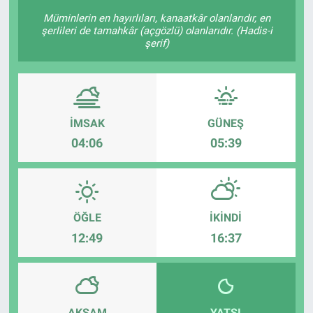
Müminlerin en hayırlıları, kanaatkâr olanlarıdır, en
KÜLTÜR-SANAT
şerlileri de tamahkâr (açgözlü) olanlarıdır. (Hadis-i
şerif)
Yerel Haber
Politika
İMSAK
GÜNEŞ
SPOR
04:06
05:39
YAŞAM
RESMİ İLAN
ÖĞLE
İKINDI
12:49
16:37
AKŞAM
YATSI