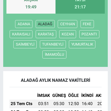
19:49
21:17
ADANA
ALADAĞ
CEYHAN
FEKE
KARAISALI
KARATAŞ
KOZAN
POZANTI
SAİMBEYLİ
TUFANBEYLİ
YUMURTALIK
İMAMOĞLU
ALADAĞ AYLIK NAMAZ VAKITLERI
İMSAK
GÜNEŞ
ÖĞLE
İKINDI
AKŞAM
25 Tem Cts
03:51
05:30
12:50
16:40
20:01