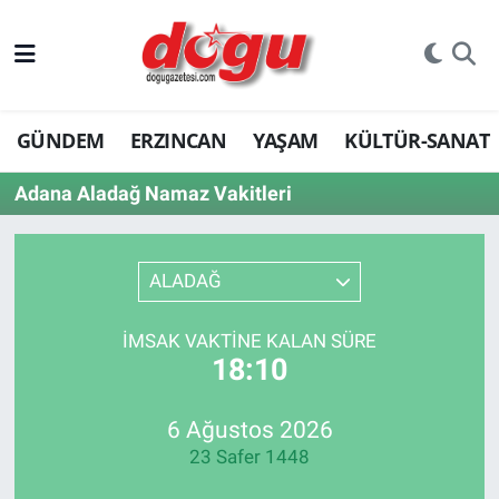
ERZINCAN
GÜNDEM
ERZINCAN
YAŞAM
KÜLTÜR-SANAT
GÜNDEM
Adana Aladağ Namaz Vakitleri
ERZİNCAN FOTOĞRAFLARI
SAĞLIK
ALADAĞ
EĞİTİM
İMSAK VAKTINE KALAN SÜRE
18:10
EKONOMİ
Bilim, teknoloji
6 Ağustos 2026
23 Safer 1448
GENEL