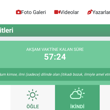
Foto Galeri
Videolar
Yazarla
tleri
AKŞAM VAKTINE KALAN SÜRE
57:24
kimse, ilmi (sadece) dilinde olan (itikadı bozuk, ilmiyle amel etme
ÖĞLE
İKINDI