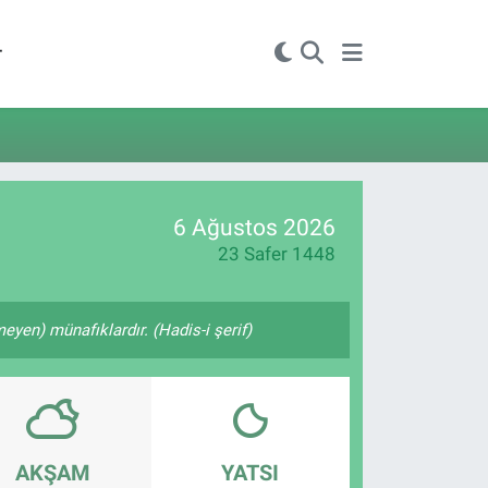
r
6 Ağustos 2026
23 Safer 1448
yen) münafıklardır. (Hadis-i şerif)
AKŞAM
YATSI