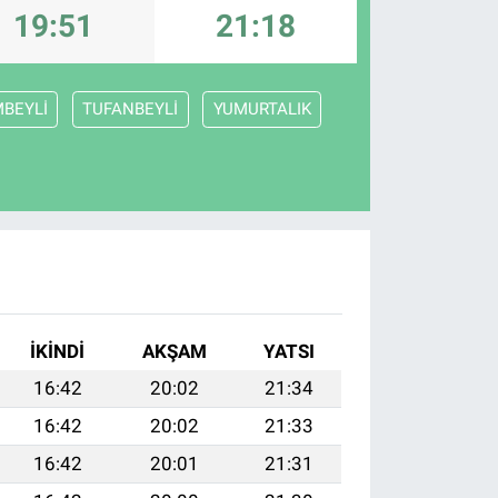
19:51
21:18
MBEYLİ
TUFANBEYLİ
YUMURTALIK
I
İKINDI
AKŞAM
YATSI
16:42
20:02
21:34
16:42
20:02
21:33
16:42
20:01
21:31