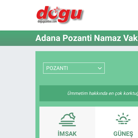
ERZINCAN
Adana Pozanti Namaz Vaki
GÜNDEM
ERZİNCAN FOTOĞRAFLARI
POZANTI
SAĞLIK
EĞİTİM
Ümmetim hakkında en çok korktuğum 
EKONOMİ
Bilim, teknoloji
İMSAK
GÜNEŞ
GENEL