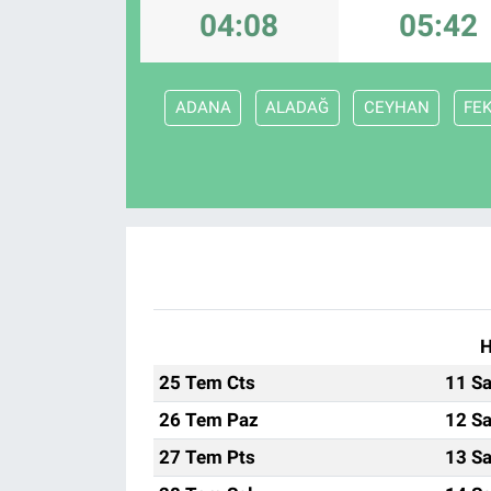
04:08
05:42
KÜLTÜR-SANAT
Yerel Haber
ADANA
ALADAĞ
CEYHAN
FE
Politika
SPOR
YAŞAM
RESMİ İLAN
H
25 Tem Cts
11 Sa
26 Tem Paz
12 Sa
27 Tem Pts
13 Sa