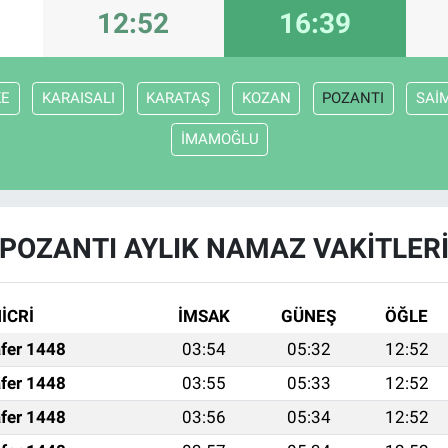
12:52
16:39
KE
KARAISALI
KARATAŞ
KOZAN
POZANTI
SAİ
İMAMOĞLU
POZANTI AYLIK NAMAZ VAKITLER
İCRİ
İMSAK
GÜNEŞ
ÖĞLE
fer 1448
03:54
05:32
12:52
fer 1448
03:55
05:33
12:52
fer 1448
03:56
05:34
12:52