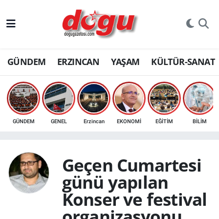
ERZINCAN
GÜNDEM
ERZINCAN
YAŞAM
KÜLTÜR-SANAT
GÜNDEM
ERZİNCAN FOTOĞRAFLARI
SAĞLIK
GÜNDEM
GENEL
Erzincan
EKONOMİ
EĞİTİM
BİLİM
EĞİTİM
Geçen Cumartesi
EKONOMİ
günü yapılan
Bilim, teknoloji
Konser ve festival
organizasyonu
GENEL