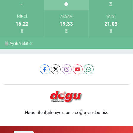
İKINDI
AKŞAM
YATSI
16:22
19:33
21:03
Aylık Vakitler
Haber ile ilgileniyorsanız doğru yerdesiniz.