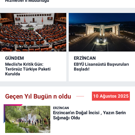
Hizmetler İl Müdürlüğü
GÜNDEM
ERZINCAN
Meclis'te Kritik Gün:
EBYÜ Lisansüstü Başvuruları
Terörsüz Türkiye Paketi
Başladı!
Kurulda
Geçen Yıl Bugün n oldu
10 Ağustos 2025
ERZINCAN
Erzincan’ın Doğal İncisi , Yazın Serin
Sığınağı Oldu