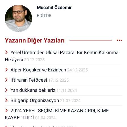
Mücahit Özdemir
EDİTÖR
Yazarın Diğer Yazıları
Yerel Üretimden Ulusal Pazara: Bir Kentin Kalkınma
Hikâyesi
30.12.2025
Alper Koçaker ve Erzincan
24.12.2025
İftira'nın Fetöcesi
17.12.2025
Yan dükkana bekleriz
11.11.2024
Bir garip Organizasyon
21.07.2024
2024 YEREL SEÇİMİ KİME KAZANDIRDI, KİME
KAYBETTİRDİ
01.04.2024