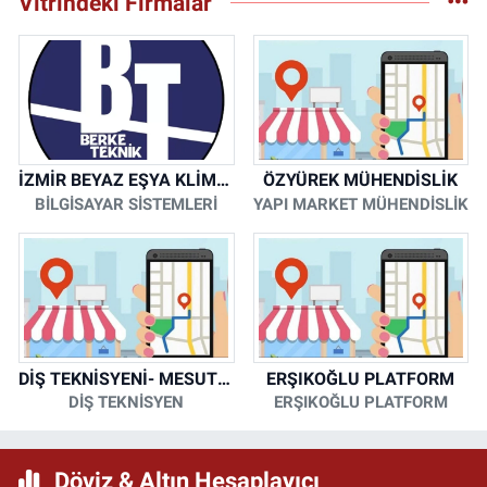
Vitrindeki Firmalar
İZMİR BEYAZ EŞYA KLİMA KOMBİ SERVİSİ
ÖZYÜREK MÜHENDİSLİK
BİLGİSAYAR SİSTEMLERİ
YAPI MARKET MÜHENDİSLİK
DİŞ TEKNİSYENİ- MESUT KORKMAZ
ERŞIKOĞLU PLATFORM
DİŞ TEKNİSYEN
ERŞIKOĞLU PLATFORM
Döviz & Altın Hesaplayıcı