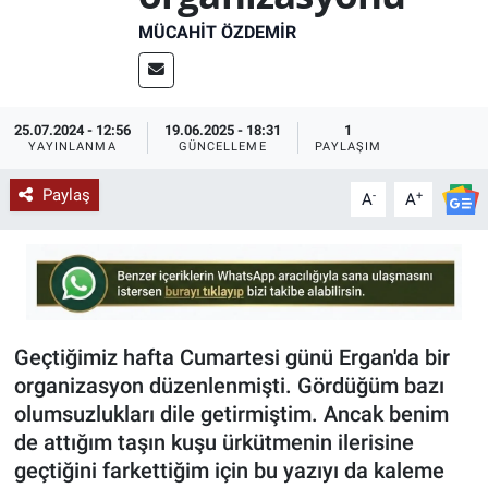
MÜCAHIT ÖZDEMIR
KÜLTÜR-SANAT
Yerel Haber
25.07.2024 - 12:56
19.06.2025 - 18:31
1
YAYINLANMA
GÜNCELLEME
PAYLAŞIM
Politika
Paylaş
-
+
A
A
SPOR
YAŞAM
RESMİ İLAN
Geçtiğimiz hafta Cumartesi günü Ergan'da bir
organizasyon düzenlenmişti. Gördüğüm bazı
olumsuzlukları dile getirmiştim. Ancak benim
de attığım taşın kuşu ürkütmenin ilerisine
geçtiğini farkettiğim için bu yazıyı da kaleme