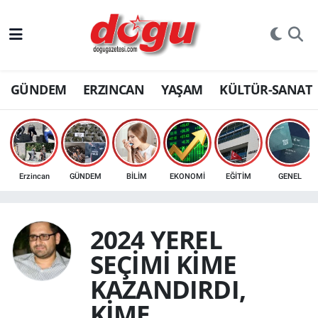
ERZINCAN
GÜNDEM
ERZINCAN
YAŞAM
KÜLTÜR-SANAT
GÜNDEM
ERZİNCAN FOTOĞRAFLARI
SAĞLIK
Erzincan
GÜNDEM
BİLİM
EKONOMİ
EĞİTİM
GENEL
EĞİTİM
2024 YEREL
EKONOMİ
SEÇİMİ KİME
Bilim, teknoloji
KAZANDIRDI,
KİME
GENEL