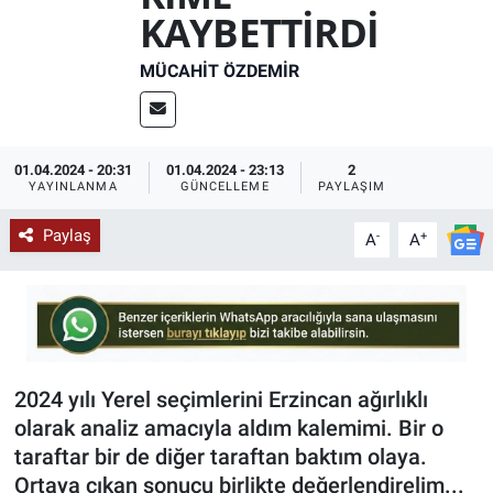
KAYBETTİRDİ
KÜLTÜR-SANAT
MÜCAHIT ÖZDEMIR
Yerel Haber
Politika
01.04.2024 - 20:31
01.04.2024 - 23:13
2
YAYINLANMA
GÜNCELLEME
PAYLAŞIM
SPOR
Paylaş
-
+
A
A
YAŞAM
RESMİ İLAN
2024 yılı Yerel seçimlerini Erzincan ağırlıklı
olarak analiz amacıyla aldım kalemimi. Bir o
taraftar bir de diğer taraftan baktım olaya.
Ortaya çıkan sonucu birlikte değerlendirelim...