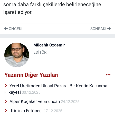
sonra daha farklı şekillerde belirleneceğine
işaret ediyor.
ÖNCEKI
SONRAKI
Mücahit Özdemir
EDİTÖR
Yazarın Diğer Yazıları
Yerel Üretimden Ulusal Pazara: Bir Kentin Kalkınma
Hikâyesi
30.12.2025
Alper Koçaker ve Erzincan
24.12.2025
İftira'nın Fetöcesi
17.12.2025