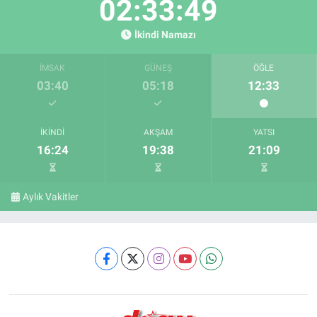
02:33:48
İkindi Namazı
İMSAK
GÜNEŞ
ÖĞLE
03:40
05:18
12:33
İKINDI
AKŞAM
YATSI
16:24
19:38
21:09
Aylık Vakitler