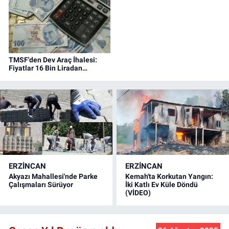
TMSF'den Dev Araç İhalesi:
Fiyatlar 16 Bin Liradan
Başlıyor
ERZINCAN
ERZINCAN
Akyazı Mahallesi'nde Parke
Kemah'ta Korkutan Yangın:
Çalışmaları Sürüyor
İki Katlı Ev Küle Döndü
(VİDEO)