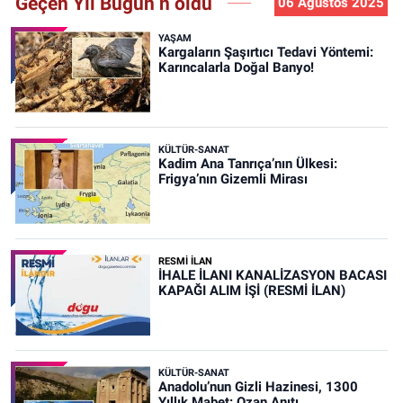
Geçen Yıl Bugün n oldu
06 Ağustos 2025
YAŞAM
Kargaların Şaşırtıcı Tedavi Yöntemi:
Karıncalarla Doğal Banyo!
KÜLTÜR-SANAT
Kadim Ana Tanrıça’nın Ülkesi:
Frigya’nın Gizemli Mirası
RESMİ İLAN
İHALE İLANI KANALİZASYON BACASI
KAPAĞI ALIM İŞİ (RESMİ İLAN)
KÜLTÜR-SANAT
Anadolu’nun Gizli Hazinesi, 1300
Yıllık Mabet: Ozan Anıtı