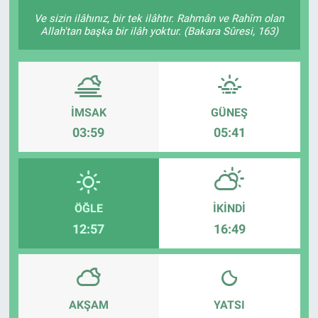
Ve sizin ilâhınız, bir tek ilâhtır. Rahmân ve Rahîm olan
KÜLTÜR-SANAT
Allah'tan başka bir ilâh yoktur. (Bakara Sûresi, 163)
Yerel Haber
Politika
İMSAK
GÜNEŞ
03:59
05:41
SPOR
YAŞAM
RESMİ İLAN
ÖĞLE
İKINDI
12:57
16:49
AKŞAM
YATSI