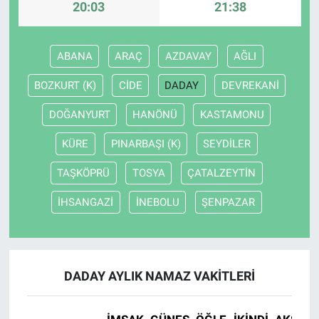
20:03
21:38
ABANA
ARAÇ
AZDAVAY
AĞLI
BOZKURT (K)
CİDE
DADAY
DEVREKANİ
DOĞANYURT
HANÖNÜ
KASTAMONU
KÜRE
PINARBAŞI (K)
SEYDİLER
TAŞKÖPRÜ
TOSYA
ÇATALZEYTİN
İHSANGAZİ
İNEBOLU
ŞENPAZAR
DADAY AYLIK NAMAZ VAKITLERI