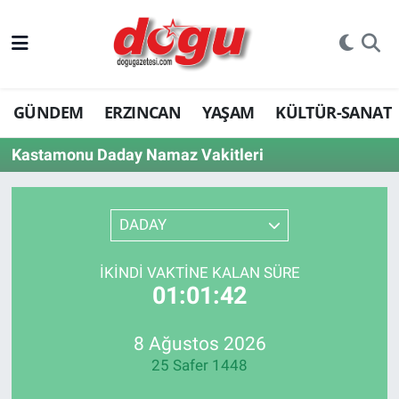
ERZINCAN
GÜNDEM
ERZINCAN
YAŞAM
KÜLTÜR-SANAT
GÜNDEM
Kastamonu Daday Namaz Vakitleri
ERZİNCAN FOTOĞRAFLARI
SAĞLIK
DADAY
EĞİTİM
İKINDI VAKTINE KALAN SÜRE
01:01:41
EKONOMİ
Bilim, teknoloji
8 Ağustos 2026
25 Safer 1448
GENEL