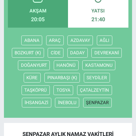
AKŞAM
YATSI
20:05
21:40
ABANA
ARAÇ
AZDAVAY
AĞLI
BOZKURT (K)
CİDE
DADAY
DEVREKANİ
DOĞANYURT
HANÖNÜ
KASTAMONU
KÜRE
PINARBAŞI (K)
SEYDİLER
TAŞKÖPRÜ
TOSYA
ÇATALZEYTİN
İHSANGAZİ
İNEBOLU
ŞENPAZAR
ŞENPAZAR AYLIK NAMAZ VAKITLERI