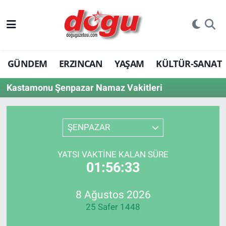
ERZINCAN
GÜNDEM
ERZINCAN
YAŞAM
KÜLTÜR-SANAT
GÜNDEM
Kastamonu Şenpazar Namaz Vakitleri
ERZİNCAN FOTOĞRAFLARI
SAĞLIK
ŞENPAZAR
EĞİTİM
YATSI VAKTINE KALAN SÜRE
01:56:33
EKONOMİ
Bilim, teknoloji
8 Ağustos 2026
25 Safer 1448
GENEL