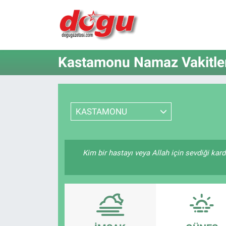
ERZINCAN
Kastamonu Namaz Vakitler
GÜNDEM
ERZİNCAN FOTOĞRAFLARI
KASTAMONU
SAĞLIK
EĞİTİM
Kim bir hastayı veya Allah için sevdiği kard
EKONOMİ
Bilim, teknoloji
GENEL