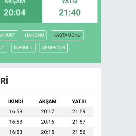
AKŞAM
YATSI
20:04
21:40
ANYURT
HANÖNÜ
KASTAMONU
Zİ
İNEBOLU
ŞENPAZAR
RI
İKINDI
AKŞAM
YATSI
16:53
20:17
21:59
16:53
20:16
21:57
16:53
20:15
21:56