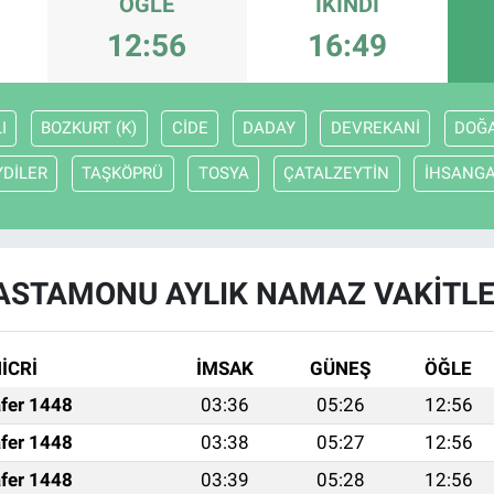
ÖĞLE
İKINDI
12:56
16:49
I
BOZKURT (K)
CİDE
DADAY
DEVREKANİ
DOĞ
YDİLER
TAŞKÖPRÜ
TOSYA
ÇATALZEYTİN
İHSANGA
ASTAMONU AYLIK NAMAZ VAKITLE
İCRİ
İMSAK
GÜNEŞ
ÖĞLE
fer 1448
03:36
05:26
12:56
fer 1448
03:38
05:27
12:56
fer 1448
03:39
05:28
12:56