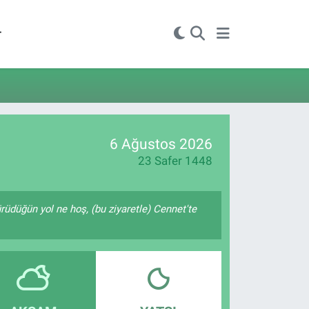
r
6 Ağustos 2026
23 Safer 1448
ürüdüğün yol ne hoş, (bu ziyaretle) Cennet'te