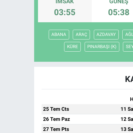
İMSAK
GÜNEŞ
03:55
05:38
KÜLTÜR-SANAT
Yerel Haber
ABANA
ARAÇ
AZDAVAY
AĞL
Politika
KÜRE
PINARBAŞI (K)
SE
SPOR
YAŞAM
K
RESMİ İLAN
H
25 Tem Cts
11 Sa
26 Tem Paz
12 Sa
27 Tem Pts
13 Sa