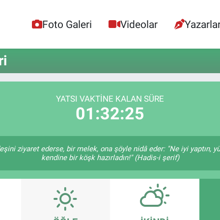
Foto Galeri
Videolar
Yazarla
i
YATSI VAKTINE KALAN SÜRE
01:32:25
eşini ziyaret ederse, bir melek, ona şöyle nidâ eder: "Ne iyi yaptın, y
kendine bir köşk hazırladın!" (Hadis-i şerif)